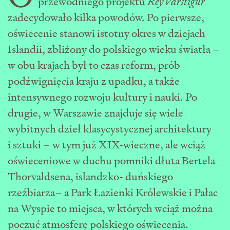
przewodniego projektu
ReyVarstígur
zadecydowało kilka powodów. Po pierwsze,
oświecenie stanowi istotny okres w dziejach
Islandii, zbliżony do polskiego wieku światła –
w obu krajach był to czas reform, prób
podźwignięcia kraju z upadku, a także
intensywnego rozwoju kultury i nauki. Po
drugie, w Warszawie znajduje się wiele
wybitnych dzieł klasycystycznej architektury
i sztuki – w tym już XIX-wieczne, ale wciąż
oświeceniowe w duchu pomniki dłuta Bertela
Thorvaldsena, islandzko- duńskiego
rzeźbiarza– a Park Łazienki Królewskie i Pałac
na Wyspie to miejsca, w których wciąż można
poczuć atmosferę polskiego oświecenia.