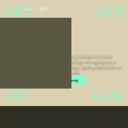
REY
VAR
Menu
IS
Z Reykjaviku do Warszawy śladami polskiego oświecenia.
Projekt Uniwersytetu Warszawskiego we współpracy z
Uniwersytetem Islandzkim promujący język polski i kulturę
polską w Islandii.
Zobacz więcej
STÍ
GUR