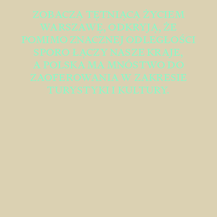
ISLANDKI
I ISLANDCZYCY
ZOBACZĄ TĘTNIĄCĄ ŻYCIEM
WARSZAWĘ, ODKRYJĄ, ŻE
POMIMO ZNACZNEJ ODLEGŁOŚCI
SPORO ŁĄCZY NASZE KRAJE,
A POLSKA
MA MNÓSTWO DO
ZAOFEROWANIA
W ZAKRESIE
TURYSTYKI I KULTURY.